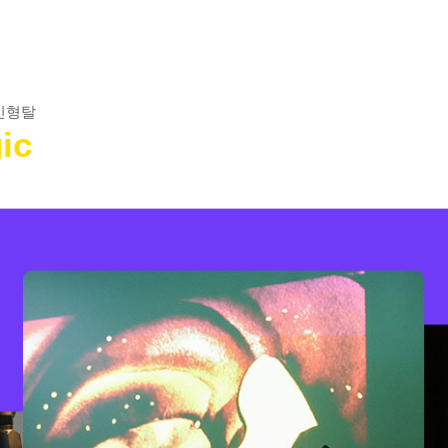
인형탈
ic