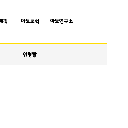
매직
아트트럭
아트연구소
인형탈