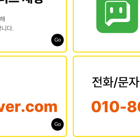
Go
Go