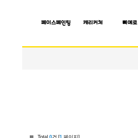
페이스페인팅
캐리커처
삐에로
Total
0
건 [
1
페이지]